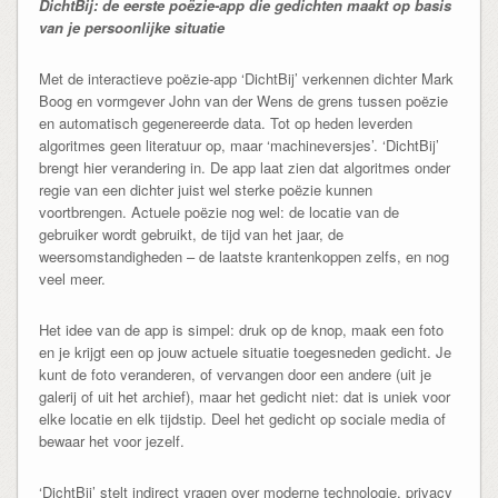
DichtBij: de eerste poëzie-app die gedichten maakt op basis
van je persoonlijke situatie
Met de interactieve poëzie-app ‘DichtBij’ verkennen dichter Mark
Boog en vormgever John van der Wens de grens tussen poëzie
en automatisch gegenereerde data. Tot op heden leverden
algoritmes geen literatuur op, maar ‘machineversjes’. ‘DichtBij’
brengt hier verandering in. De app laat zien dat algoritmes onder
regie van een dichter juist wel sterke poëzie kunnen
voortbrengen. Actuele poëzie nog wel: de locatie van de
gebruiker wordt gebruikt, de tijd van het jaar, de
weersomstandigheden – de laatste krantenkoppen zelfs, en nog
veel meer.
Het idee van de app is simpel: druk op de knop, maak een foto
en je krijgt een op jouw actuele situatie toegesneden gedicht. Je
kunt de foto veranderen, of vervangen door een andere (uit je
galerij of uit het archief), maar het gedicht niet: dat is uniek voor
elke locatie en elk tijdstip. Deel het gedicht op sociale media of
bewaar het voor jezelf.
‘DichtBij’ stelt indirect vragen over moderne technologie, privacy